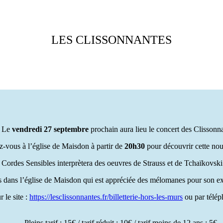
LES CLISSONNANTES
Le
vendredi 27 septembre
prochain aura lieu le concert des Clissonna
-vous à l’église de Maisdon à partir de
20h30
pour découvrir cette nou
 Cordes Sensibles interprètera des oeuvres de Strauss et de Tchaïkovski
 dans l’église de Maisdon qui est appréciée des mélomanes pour son ex
r le site :
https://lesclissonnantes.fr/billetterie-hors-les-murs
ou par télép
Pleins tarif : 15€ / tarif réduit : 10€ / tarif moins de 12 ans : 5€.