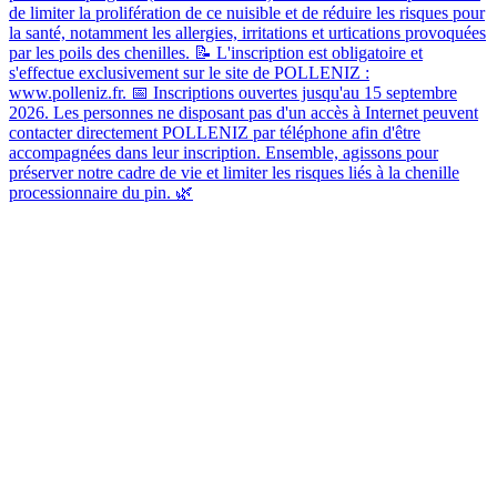
de limiter la prolifération de ce nuisible et de réduire les risques pour
la santé, notamment les allergies, irritations et urtications provoquées
par les poils des chenilles. 📝 L'inscription est obligatoire et
s'effectue exclusivement sur le site de POLLENIZ :
www.polleniz.fr. 📅 Inscriptions ouvertes jusqu'au 15 septembre
2026. Les personnes ne disposant pas d'un accès à Internet peuvent
contacter directement POLLENIZ par téléphone afin d'être
accompagnées dans leur inscription. Ensemble, agissons pour
préserver notre cadre de vie et limiter les risques liés à la chenille
processionnaire du pin. 🌿