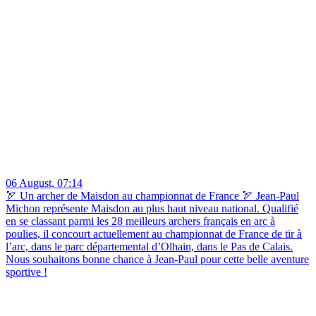
06 August, 07:14
🏹 Un archer de Maisdon au championnat de France 🏹 Jean-Paul
Michon représente Maisdon au plus haut niveau national. Qualifié
en se classant parmi les 28 meilleurs archers français en arc à
poulies, il concourt actuellement au championnat de France de tir à
l’arc, dans le parc départemental d’Olhain, dans le Pas de Calais.
Nous souhaitons bonne chance à Jean-Paul pour cette belle aventure
sportive !