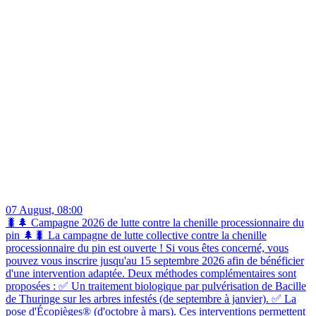
07 August, 08:00
🐛🌲 Campagne 2026 de lutte contre la chenille processionnaire du
pin 🌲🐛 La campagne de lutte collective contre la chenille
processionnaire du pin est ouverte ! Si vous êtes concerné, vous
pouvez vous inscrire jusqu'au 15 septembre 2026 afin de bénéficier
d'une intervention adaptée. Deux méthodes complémentaires sont
proposées : ✅ Un traitement biologique par pulvérisation de Bacille
de Thuringe sur les arbres infestés (de septembre à janvier). ✅ La
pose d'Écopièges® (d'octobre à mars). Ces interventions permettent