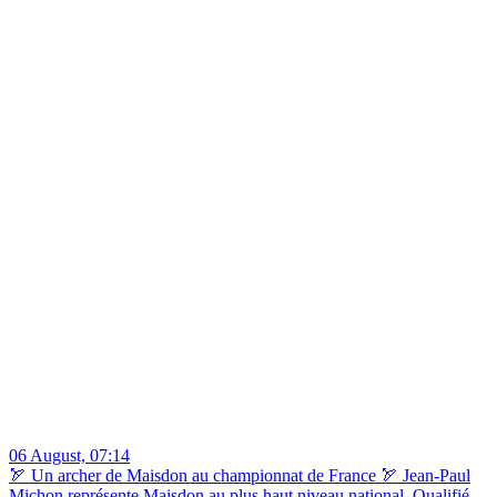
06 August, 07:14
🏹 Un archer de Maisdon au championnat de France 🏹 Jean-Paul
Michon représente Maisdon au plus haut niveau national. Qualifié