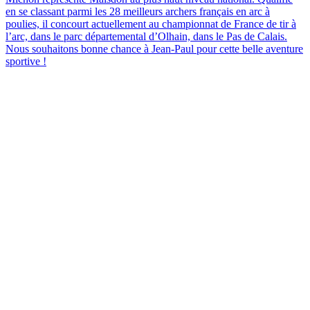
en se classant parmi les 28 meilleurs archers français en arc à
poulies, il concourt actuellement au championnat de France de tir à
l’arc, dans le parc départemental d’Olhain, dans le Pas de Calais.
Nous souhaitons bonne chance à Jean-Paul pour cette belle aventure
sportive !