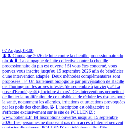
07 August, 08:00
🐛🌲 Campagne 2026 de lutte contre la chenille processionnaire du
pin 🌲🐛 La campagne de lutte collective contre la chenille
processionnaire du pin est ouverte ! Si vous êtes concerné, vous
pouvez vous inscrire jusqu'au 15 septembre 2026 afin de bénéficier
d'une intervention adaptée. Deux méthodes complémentaires sont
proposées : ✅ Un traitement biologique par pulvérisation de Bacille
de Thuringe sur les arbres infestés (de septembre à janvier). ✅ La
pose d'Écopièges® (d'octobre à mars). Ces interventions permettent
de limiter la prolifération de ce nuisible et de réduire les risques pour
la santé, notamment les allergies, irritations et urtications provoquées
par les poils des chenilles. 📝 L'inscription est obligatoire et
s'effectue exclusivement sur le site de POLLENIZ :
www.polleniz.fr. 📅 Inscriptions ouvertes jusqu'au 15 septembre
2026. Les personnes ne disposant pas d'un accès à Internet peuvent
contacter directement POLLENIZ par téléphone afin d'être