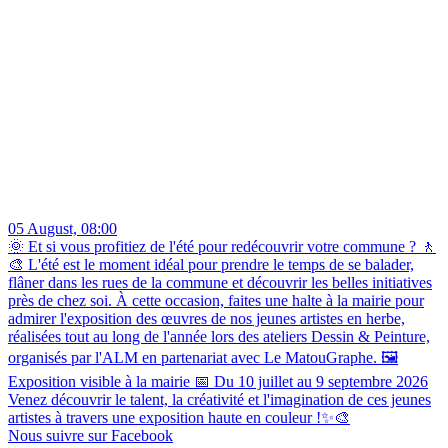
05 August, 08:00
🌞 Et si vous profitiez de l'été pour redécouvrir votre commune ? 🚶
🎨 L'été est le moment idéal pour prendre le temps de se balader,
flâner dans les rues de la commune et découvrir les belles initiatives
près de chez soi. À cette occasion, faites une halte à la mairie pour
admirer l'exposition des œuvres de nos jeunes artistes en herbe,
réalisées tout au long de l'année lors des ateliers Dessin & Peinture,
organisés par l'ALM en partenariat avec Le MatouGraphe. 🖼️
Exposition visible à la mairie 📅 Du 10 juillet au 9 septembre 2026
Venez découvrir le talent, la créativité et l'imagination de ces jeunes
artistes à travers une exposition haute en couleur !✨🎨
Nous suivre sur Facebook