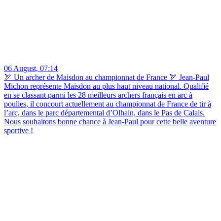
06 August, 07:14
🏹 Un archer de Maisdon au championnat de France 🏹 Jean-Paul
Michon représente Maisdon au plus haut niveau national. Qualifié
en se classant parmi les 28 meilleurs archers français en arc à
poulies, il concourt actuellement au championnat de France de tir à
l’arc, dans le parc départemental d’Olhain, dans le Pas de Calais.
Nous souhaitons bonne chance à Jean-Paul pour cette belle aventure
sportive !