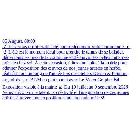
05 August, 08:00
🌞 Et si vous profitiez de l'été pour redécouvrir votre commune ? 🚶
🎨 L'été est le moment idéal pour prendre le temps de se balader,
flâner dans les rues de la commune et découvrir les belles initiatives
près de chez soi. À cette occasion, faites une halte à la mairie pour
admirer l'exposition des œuvres de nos jeunes artistes en herbe,
réalisées tout au long de l'année lors des ateliers Dessin & Peinture,
organisés par l'ALM en partenariat avec Le MatouGraphe. 🖼️
Exposition visible à la mairie 📅 Du 10 juillet au 9 septembre 2026
Venez découvrir le talent, la créativité et l'imagination de ces jeunes
artistes à travers une exposition haute en couleur !✨🎨