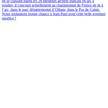
en se classant parmi les 28 meilleurs archers français en arc à
poulies, il concourt actuellement au championnat de France de tir à
l’arc, dans le parc départemental d’Olhain, dans le Pas de Calais.
Nous souhaitons bonne chance à Jean-Paul pour cette belle aventure
sportive !