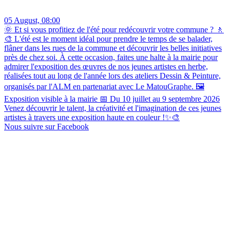
05 August, 08:00
🌞 Et si vous profitiez de l'été pour redécouvrir votre commune ? 🚶
🎨 L'été est le moment idéal pour prendre le temps de se balader,
flâner dans les rues de la commune et découvrir les belles initiatives
près de chez soi. À cette occasion, faites une halte à la mairie pour
admirer l'exposition des œuvres de nos jeunes artistes en herbe,
réalisées tout au long de l'année lors des ateliers Dessin & Peinture,
organisés par l'ALM en partenariat avec Le MatouGraphe. 🖼️
Exposition visible à la mairie 📅 Du 10 juillet au 9 septembre 2026
Venez découvrir le talent, la créativité et l'imagination de ces jeunes
artistes à travers une exposition haute en couleur !✨🎨
Nous suivre sur Facebook