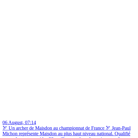
06 August, 07:14
🏹 Un archer de Maisdon au championnat de France 🏹 Jean-Paul
Michon représente Maisdon au plus haut niveau national. Qualifié