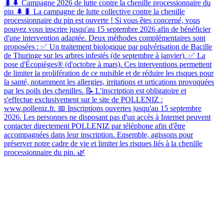
🐛🌲 Campagne 2026 de lutte contre la chenille processionnaire du
pin 🌲🐛 La campagne de lutte collective contre la chenille
processionnaire du pin est ouverte ! Si vous êtes concerné, vous
pouvez vous inscrire jusqu'au 15 septembre 2026 afin de bénéficier
d'une intervention adaptée. Deux méthodes complémentaires sont
proposées : ✅ Un traitement biologique par pulvérisation de Bacille
de Thuringe sur les arbres infestés (de septembre à janvier). ✅ La
pose d'Écopièges® (d'octobre à mars). Ces interventions permettent
de limiter la prolifération de ce nuisible et de réduire les risques pour
la santé, notamment les allergies, irritations et urtications provoquées
par les poils des chenilles. 📝 L'inscription est obligatoire et
s'effectue exclusivement sur le site de POLLENIZ :
www.polleniz.fr. 📅 Inscriptions ouvertes jusqu'au 15 septembre
2026. Les personnes ne disposant pas d'un accès à Internet peuvent
contacter directement POLLENIZ par téléphone afin d'être
accompagnées dans leur inscription. Ensemble, agissons pour
préserver notre cadre de vie et limiter les risques liés à la chenille
processionnaire du pin. 🌿