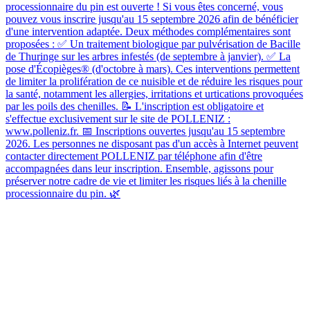
processionnaire du pin est ouverte ! Si vous êtes concerné, vous
pouvez vous inscrire jusqu'au 15 septembre 2026 afin de bénéficier
d'une intervention adaptée. Deux méthodes complémentaires sont
proposées : ✅ Un traitement biologique par pulvérisation de Bacille
de Thuringe sur les arbres infestés (de septembre à janvier). ✅ La
pose d'Écopièges® (d'octobre à mars). Ces interventions permettent
de limiter la prolifération de ce nuisible et de réduire les risques pour
la santé, notamment les allergies, irritations et urtications provoquées
par les poils des chenilles. 📝 L'inscription est obligatoire et
s'effectue exclusivement sur le site de POLLENIZ :
www.polleniz.fr. 📅 Inscriptions ouvertes jusqu'au 15 septembre
2026. Les personnes ne disposant pas d'un accès à Internet peuvent
contacter directement POLLENIZ par téléphone afin d'être
accompagnées dans leur inscription. Ensemble, agissons pour
préserver notre cadre de vie et limiter les risques liés à la chenille
processionnaire du pin. 🌿