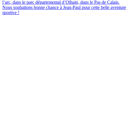
l’arc, dans le parc départemental d’Olhain, dans le Pas de Calais.
Nous souhaitons bonne chance à Jean-Paul pour cette belle aventure
sportive !