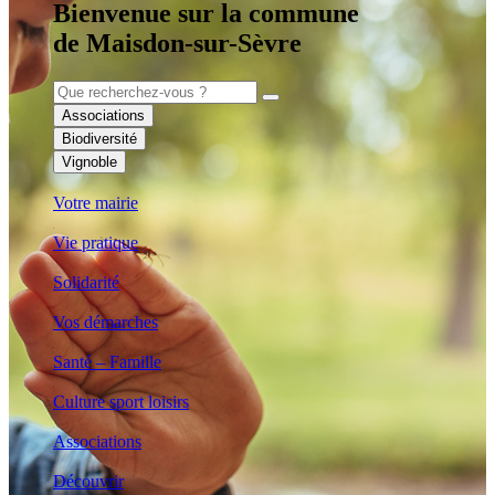
Bienvenue sur la commune
de Maisdon-sur-Sèvre
Associations
Biodiversité
Vignoble
Votre mairie
Vie pratique
Solidarité
Vos démarches
Santé – Famille
Culture sport loisirs
Associations
Découvrir