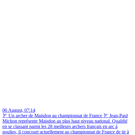
06 August, 07:14
🏹 Un archer de Maisdon au championnat de France 🏹 Jean-Paul
Michon représente Maisdon au plus haut niveau national. Qualifié
en se classant parmi les 28 meilleurs archers français en arc à
poulies, il concourt actuellement au championnat de France de tir à