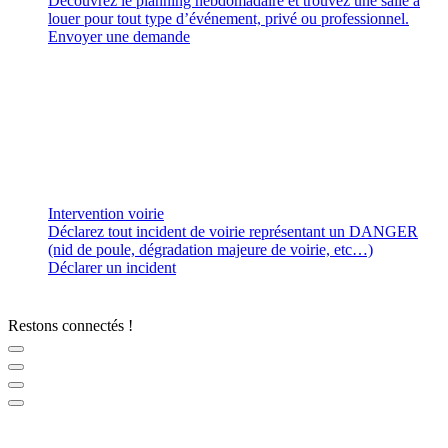
Découvrez le planning hebdomadaire et trouvez une salle à
louer pour tout type d’événement, privé ou professionnel.
Envoyer une demande
Intervention voirie
Déclarez tout incident de voirie représentant un DANGER
(nid de poule, dégradation majeure de voirie, etc…)
Déclarer un incident
Restons connectés !