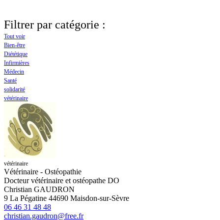
Filtrer par catégorie :
Tout voir
Bien-être
Diététique
Infirmières
Médecin
Santé
solidarité
vétérinaire
vétérinaire
Vétérinaire - Ostéopathie
Docteur vétérinaire et ostéopathe DO
Christian GAUDRON
9 La Pégatine 44690 Maisdon-sur-Sèvre
06 46 31 48 48
christian.gaudron@free.fr