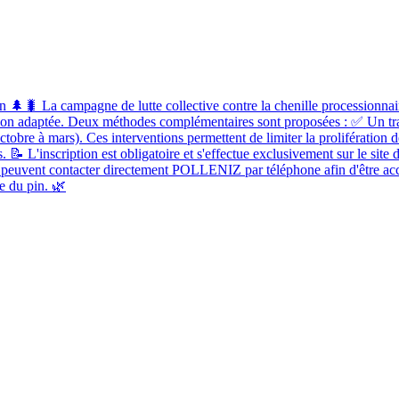
 🌲🐛 La campagne de lutte collective contre la chenille processionnai
ntion adaptée. Deux méthodes complémentaires sont proposées : ✅ Un tra
obre à mars). Ces interventions permettent de limiter la prolifération de
lles. 📝 L'inscription est obligatoire et s'effectue exclusivement sur le
t peuvent contacter directement POLLENIZ par téléphone afin d'être ac
re du pin. 🌿