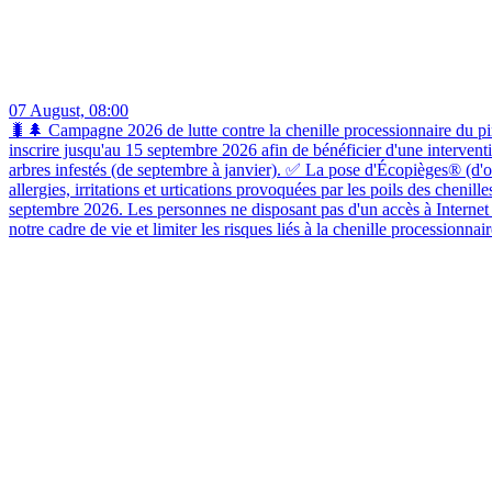
07 August, 08:00
🐛🌲 Campagne 2026 de lutte contre la chenille processionnaire du pin
inscrire jusqu'au 15 septembre 2026 afin de bénéficier d'une interve
arbres infestés (de septembre à janvier). ✅ La pose d'Écopièges® (d'oct
allergies, irritations et urtications provoquées par les poils des cheni
septembre 2026. Les personnes ne disposant pas d'un accès à Interne
notre cadre de vie et limiter les risques liés à la chenille processionnai