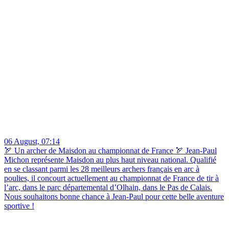
06 August, 07:14
🏹 Un archer de Maisdon au championnat de France 🏹 Jean-Paul
Michon représente Maisdon au plus haut niveau national. Qualifié
en se classant parmi les 28 meilleurs archers français en arc à
poulies, il concourt actuellement au championnat de France de tir à
l’arc, dans le parc départemental d’Olhain, dans le Pas de Calais.
Nous souhaitons bonne chance à Jean-Paul pour cette belle aventure
sportive !