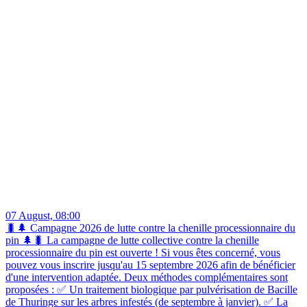
07 August, 08:00
🐛🌲 Campagne 2026 de lutte contre la chenille processionnaire du
pin 🌲🐛 La campagne de lutte collective contre la chenille
processionnaire du pin est ouverte ! Si vous êtes concerné, vous
pouvez vous inscrire jusqu'au 15 septembre 2026 afin de bénéficier
d'une intervention adaptée. Deux méthodes complémentaires sont
proposées : ✅ Un traitement biologique par pulvérisation de Bacille
de Thuringe sur les arbres infestés (de septembre à janvier). ✅ La