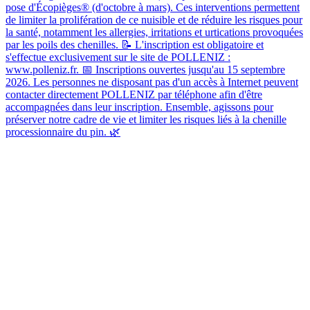
pose d'Écopièges® (d'octobre à mars). Ces interventions permettent
de limiter la prolifération de ce nuisible et de réduire les risques pour
la santé, notamment les allergies, irritations et urtications provoquées
par les poils des chenilles. 📝 L'inscription est obligatoire et
s'effectue exclusivement sur le site de POLLENIZ :
www.polleniz.fr. 📅 Inscriptions ouvertes jusqu'au 15 septembre
2026. Les personnes ne disposant pas d'un accès à Internet peuvent
contacter directement POLLENIZ par téléphone afin d'être
accompagnées dans leur inscription. Ensemble, agissons pour
préserver notre cadre de vie et limiter les risques liés à la chenille
processionnaire du pin. 🌿