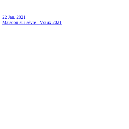
22 Jan. 2021
Maisdon-sur-sèvre - Vœux 2021