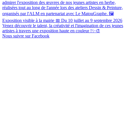
admirer l'exposition des œuvres de nos jeunes artistes en herbe,
réalisées tout au long de l'année lors des ateliers Dessin & Peinture,
organisés par l'ALM en partenariat avec Le MatouGraphe. 🖼️
Exposition visible à la mairie 📅 Du 10 juillet au 9 septembre 2026
Venez découvrir le talent, la créativité et l'imagination de ces jeunes
artistes à travers une exposition haute en couleur !✨🎨
Nous suivre sur Facebook